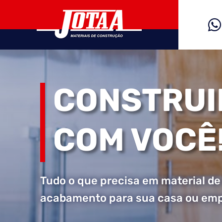

CONSTRUI
COM VOCÊ
Tudo o que precisa em material de
acabamento para sua casa ou emp