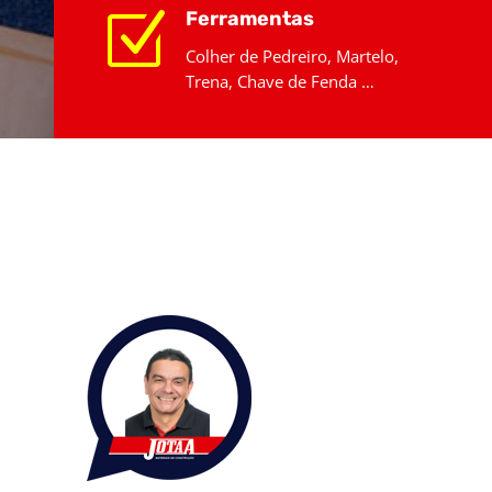
Z
Ferramentas
Colher de Pedreiro, Martelo,
Trena, Chave de Fenda …