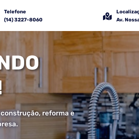
Telefone
Localiza

(14) 3227-8060
Av. Nossa
NDO
!
 construção, reforma e
resa.