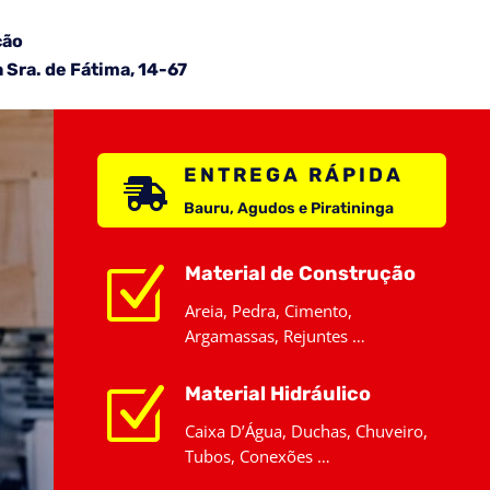
ção
 Sra. de Fátima, 14-67
ENTREGA RÁPIDA

Bauru, Agudos e Piratininga
Z
Material de Construção
Areia, Pedra, Cimento,
Argamassas, Rejuntes …
Z
Material Hidráulico
Caixa D’Água, Duchas, Chuveiro,
Tubos, Conexões …